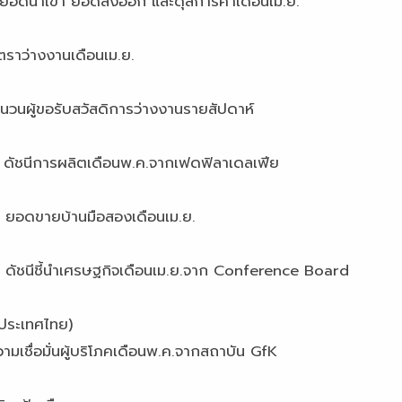
ยอดส่งออก และดุลการค้าเดือนเม.ย.
างงานเดือนเม.ย.
บสวัสดิการว่างงานรายสัปดาห์
ดือนพ.ค.จากเฟดฟิลาเดลเฟีย
มือสองเดือนเม.ย.
กิจเดือนเม.ย.จาก Conference Board
าประเทศไทย)
ั่นผู้บริโภคเดือนพ.ค.จากสถาบัน GfK