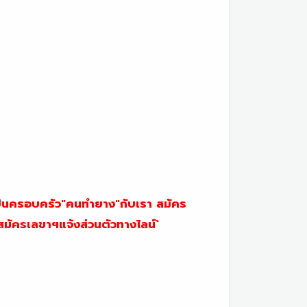
เป็นครอบครัว"คนทำยาง"กับเรา สมัคร
`สมัครเลขาฯแจ้งส่วนตัวทางไลน์`