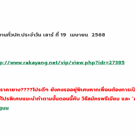
นทั่วปท.ประจำวัน เสาร์ ที่ 19 เมษายน 2568
p://www.rakayang.net/vip/view.php?idr=27385
่กับราคายาง????โปรดีๆ ยังคงรออยู่พิเศษหากเพื่อนต้องการ
มีโปรพิเศษแนะนำทำตามขั้นตอนนี้คับ วิธีสมัครพรีเมียม และ 
nguu